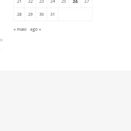
21
22
23
24
25
26
27
28
29
30
31
« maio
ago »
os