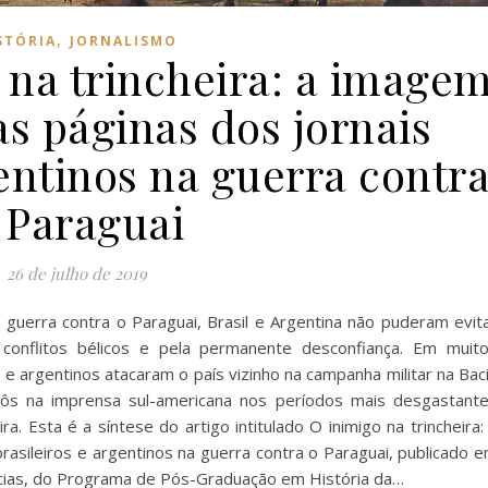
,
STÓRIA
JORNALISMO
 na trincheira: a image
as páginas dos jornais
gentinos na guerra contr
 Paraguai
26 de julho de 2019
na guerra contra o Paraguai, Brasil e Argentina não puderam evit
onflitos bélicos e pela permanente desconfiança. Em muit
 e argentinos atacaram o país vizinho na campanha militar na Bac
ôs na imprensa sul-americana nos períodos mais desgastant
ra. Esta é a síntese do artigo intitulado O inimigo na trincheira:
rasileiros e argentinos na guerra contra o Paraguai, publicado 
ncias, do Programa de Pós-Graduação em História da…