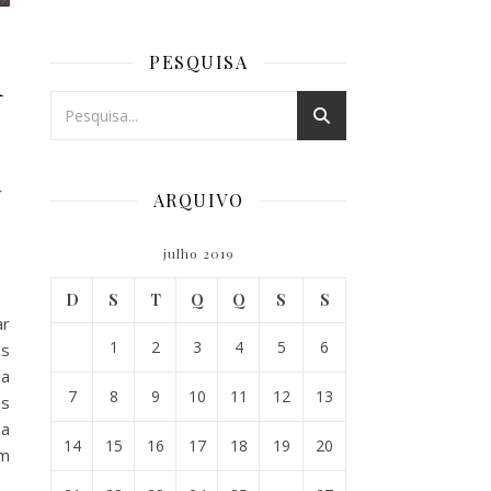
m
PESQUISA
a
ARQUIVO
julho 2019
D
S
T
Q
Q
S
S
ar
1
2
3
4
5
6
os
ia
7
8
9
10
11
12
13
es
 a
14
15
16
17
18
19
20
em