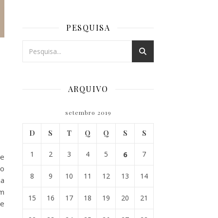
PESQUISA
ARQUIVO
setembro 2019
D
S
T
Q
Q
S
S
1
2
3
4
5
6
7
de
 o
8
9
10
11
12
13
14
ja
um
15
16
17
18
19
20
21
de