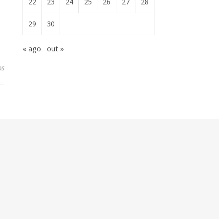
22
23
24
25
26
27
28
29
30
« ago
out »
os