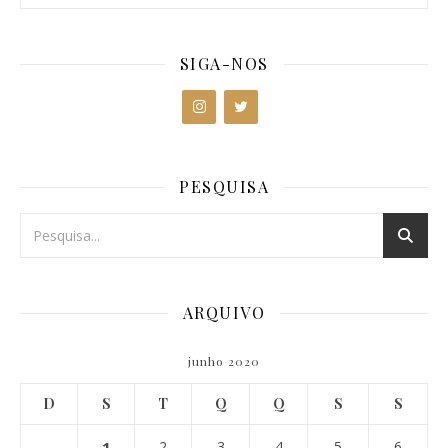
SIGA-NOS
PESQUISA
ARQUIVO
junho 2020
D
S
T
Q
Q
S
S
1
2
3
4
5
6