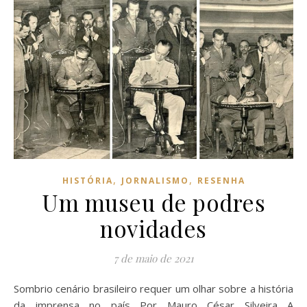
,
,
HISTÓRIA
JORNALISMO
RESENHA
Um museu de podres
novidades
7 de maio de 2021
Sombrio cenário brasileiro requer um olhar sobre a história
da imprensa no país Por Mauro César Silveira A