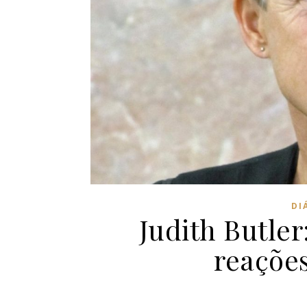
DI
Judith Butle
reações