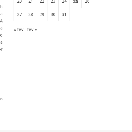
20
21
22
23
24
25
26
th
ça
27
28
29
30
31
 A
ta
« fev
fev »
 o
la
or
os