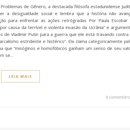
 Problemas de Gênero, a destacada filósofa estadunidense Judi
ter a desigualdade social e lembra que a história não avan
ação para enfrentar as ações retrógradas Por Paula Escobar
por causa da terrível e violenta invasão da Ucrânia” e argumen
tes de Vladimir Putin para a guerra que ele está travando contra
rcalismo estridente e histérico”. Ela clama categoricamente pe
afirma que “misóginos e homofóbicos ganham um senso de seu val
bém se…
LEIA MAIS
0 comentári