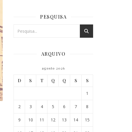
PESQUISA
ARQUIVO
agosto 2026
D
S
T
Q
Q
S
S
1
2
3
4
5
6
7
8
9
10
11
12
13
14
15