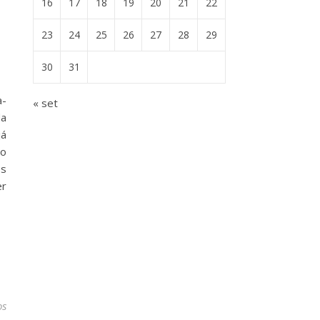
16
17
18
19
20
21
22
23
24
25
26
27
28
29
30
31
a-
« set
da
já
do
os
er
os