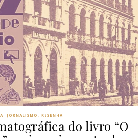
,
,
IA
JORNALISMO
RESENHA
matográfica do livro “O