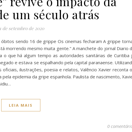
” revive o impacto da
de um século atrás
1 de setembro de 2020
1 óbitos sendo 16 de grippe Os cinemas fecharam A grippe torn
stá morrendo mesmo muita gente." A manchete do jornal Diario 
o que há algum tempo as autoridades sanitárias de Curitiba 
chegado e estava se espalhando pela capital paranaense. Utilizan
ficiais, ilustrações, poesia e relatos, Valêncio Xavier reconta 
a pela epidemia da gripe espanhola. Paulista de nascimento, Xavi
sidiu…
LEIA MAIS
0 comentári