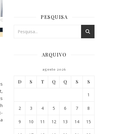
PESQUISA
ARQUIVO
agosto 2026
D
S
T
Q
Q
S
S
os
t,
1
is
ch
2
3
4
5
6
7
8
x-
da
9
10
11
12
13
14
15