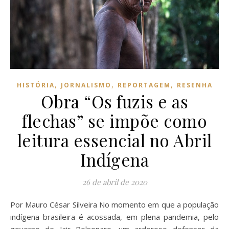
,
,
,
HISTÓRIA
JORNALISMO
REPORTAGEM
RESENHA
Obra “Os fuzis e as
flechas” se impõe como
leitura essencial no Abril
Indígena
26 de abril de 2020
Por Mauro César Silveira No momento em que a população
indígena brasileira é acossada, em plena pandemia, pelo
governo de Jair Bolsonaro, um ardoroso defensor da