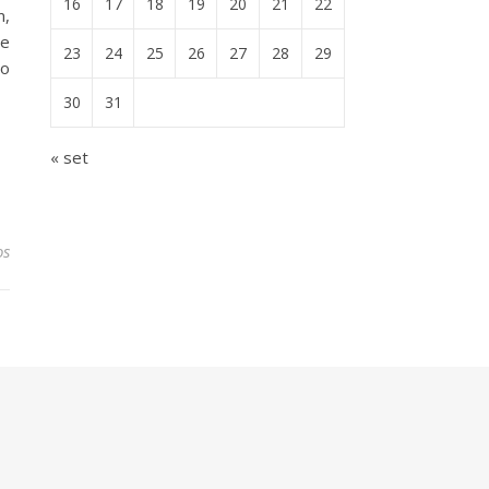
16
17
18
19
20
21
22
m,
 e
23
24
25
26
27
28
29
 o
30
31
« set
os