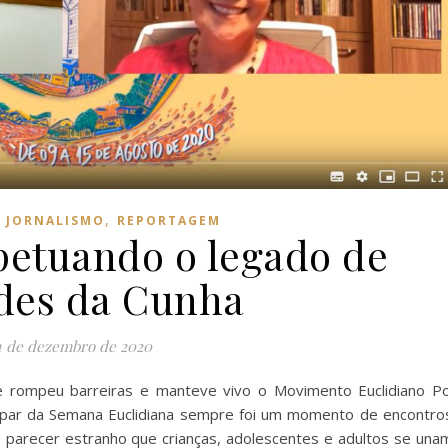
,
,
JORNALISMO
REPORTAGEM
rpetuando o legado de
des da Cunha
1 de dezembro de 2020
e rompeu barreiras e manteve vivo o Movimento Euclidiano P
cipar da Semana Euclidiana sempre foi um momento de encontro
 parecer estranho que crianças, adolescentes e adultos se una