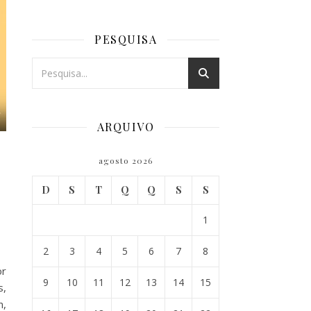
PESQUISA
ARQUIVO
agosto 2026
D
S
T
Q
Q
S
S
1
2
3
4
5
6
7
8
or
9
10
11
12
13
14
15
s,
m,