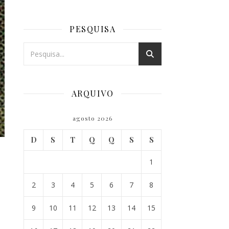
PESQUISA
ARQUIVO
agosto 2026
D
S
T
Q
Q
S
S
1
2
3
4
5
6
7
8
9
10
11
12
13
14
15