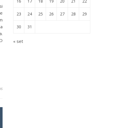
16
17
18
19
20
21
22
si
te
23
24
25
26
27
28
29
em
la
30
31
a.
 O
« set
os