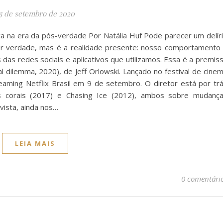
5 de setembro de 2020
ca na era da pós-verdade Por Natália Huf Pode parecer um delír
 ser verdade, mas é a realidade presente: nosso comportamento
as redes sociais e aplicativos que utilizamos. Essa é a premis
 dilemma, 2020), de Jeff Orlowski. Lançado no festival de cine
eaming Netflix Brasil em 9 de setembro. O diretor está por tr
corais (2017) e Chasing Ice (2012), ambos sobre mudanç
 vista, ainda nos…
LEIA MAIS
0 comentári