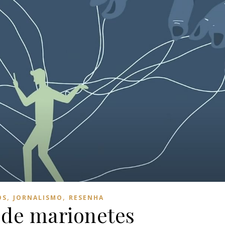
,
,
OS
JORNALISMO
RESENHA
 de marionetes