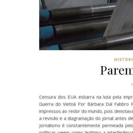
HISTÓR
Parem
1
Censura dos EUA esbarra na luta pela impre
Guerra do Vietnã Por Bárbara Dal Fabbro P
impressos ao redor do mundo, pois denotava
a revisão e a diagramação do jornal antes d
jornalismo é constantemente permeada pela
políticas veem como legítima a interferên