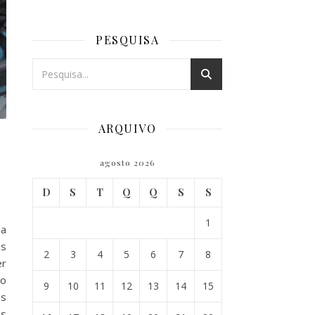
PESQUISA
ARQUIVO
agosto 2026
D
S
T
Q
Q
S
S
1
 a
is
2
3
4
5
6
7
8
er
 o
9
10
11
12
13
14
15
es
es