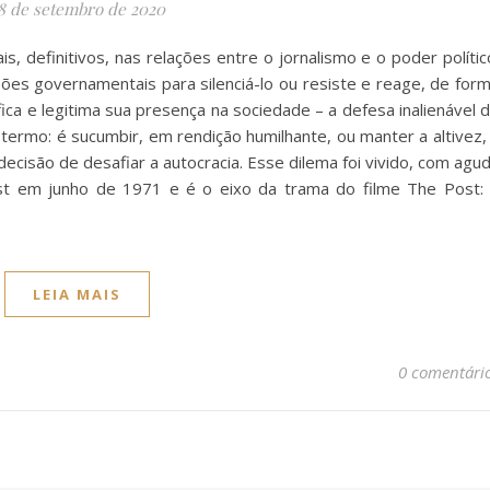
8 de setembro de 2020
, definitivos, nas relações entre o jornalismo e o poder polític
ões governamentais para silenciá-lo ou resiste e reage, de for
ica e legitima sua presença na sociedade – a defesa inalienável 
 termo: é sucumbir, em rendição humilhante, ou manter a altivez,
ecisão de desafiar a autocracia. Esse dilema foi vivido, com agu
ost em junho de 1971 e é o eixo da trama do filme The Post:
LEIA MAIS
0 comentári