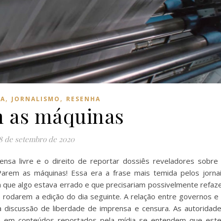
,
,
IA
JORNALISMO
RESENHA
 as máquinas
8 de setembro de 2020
nsa livre e o direito de reportar dossiês reveladores sobre
arem as máquinas! Essa era a frase mais temida pelos jorna
 que algo estava errado e que precisariam possivelmente refaz
e rodarem a edição do dia seguinte. A relação entre governos e
 discussão de liberdade de imprensa e censura. As autoridad
cia em conteúdos reportados pela mídia se entendem que est