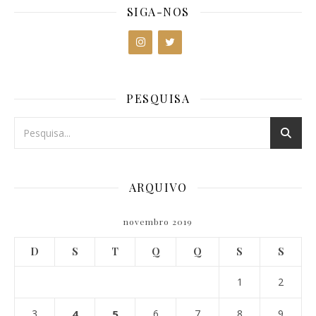
SIGA-NOS
PESQUISA
ARQUIVO
novembro 2019
D
S
T
Q
Q
S
S
1
2
3
4
5
6
7
8
9