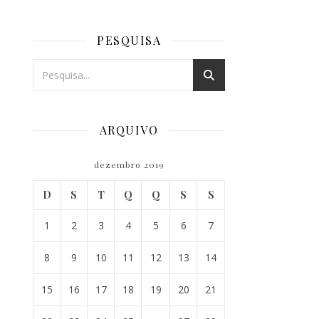
PESQUISA
ARQUIVO
dezembro 2019
D
S
T
Q
Q
S
S
1
2
3
4
5
6
7
8
9
10
11
12
13
14
15
16
17
18
19
20
21