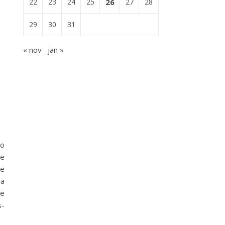
22
23
24
25
26
27
28
29
30
31
« nov
jan »
do
de
de
ma
Le
­-