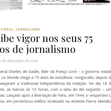
,
STÓRIA
JORNALISMO
be vigor nos seus 75
s de jornalismo
6 de dezembro de 2019
ral Charles de Gaulle, líder da França Livre – o governo exila
nal Le Monde chega a 75 anos de existência revigorado, depois 
açaram a tradicional independência da redação. No dia 18 
nte, às bancas às 13 horas, com a data do dia seguinte – u
tuais. Lançado após a libertação de Paris, em 1944, o vespertino 
em portentoso edifício localizado na Avenida Pierre­ Mendès