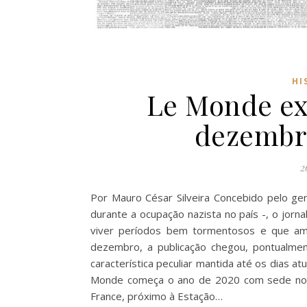
HI
Le Monde exi
dezembro
2
Por Mauro César Silveira Concebido pelo gene
durante a ocupação nazista no país -, o jor
viver períodos bem tormentosos e que ame
dezembro, a publicação chegou, pontualme
característica peculiar mantida até os dias a
Monde começa o ano de 2020 com sede nova, 
France, próximo à Estação…