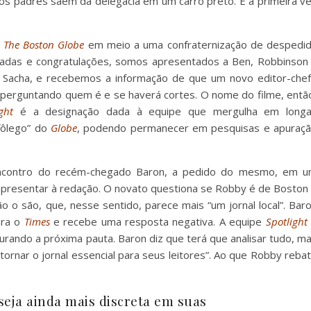
 os padres saem da delegacia em um carro preto. É a primeira v
l
The Boston Globe
em meio a uma confraternização de despedi
iadas e congratulações, somos apresentados a Ben, Robbinson
 Sacha, e recebemos a informação de que um novo editor-che
 perguntando quem é e se haverá cortes. O nome do filme, entã
ght
é a designação dada à equipe que mergulha em long
fôlego” do
Globe
, podendo permanecer em pesquisas e apuraç
encontro do recém-chegado Baron, a pedido do mesmo, em 
 apresentar à redação. O novato questiona se Robby é de Boston
 o são, que, nesse sentido, parece mais “um jornal local”. Bar
ara o
Times
e recebe uma resposta negativa. A equipe
Spotlight
curando a próxima pauta. Baron diz que terá que analisar tudo, m
ornar o jornal essencial para seus leitores”. Ao que Robby reba
seja ainda mais discreta em suas