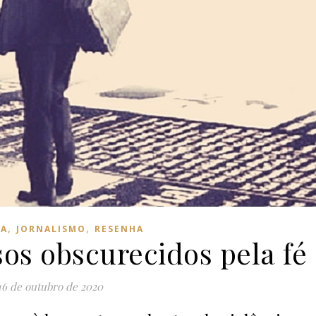
,
,
IA
JORNALISMO
RESENHA
os obscurecidos pela fé
16 de outubro de 2020