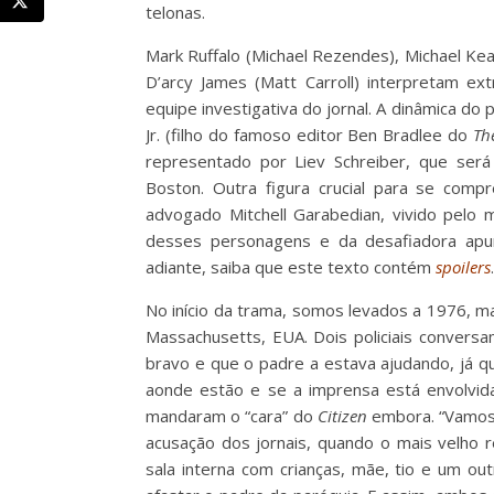
telonas.
Mark Ruffalo (Michael Rezendes), Michael Kea
D’arcy James (Matt Carroll) interpretam e
equipe investigativa do jornal. A dinâmica do
Jr. (filho do famoso editor Ben Bradlee do
Th
representado por Liev Schreiber, que ser
Boston. Outra figura crucial para se com
advogado Mitchell Garabedian, vivido pelo 
desses personagens e da desafiadora apura
adiante, saiba que este texto contém
spoilers
.
No início da trama, somos levados a 1976, ma
Massachusetts, EUA. Dois policiais conversa
bravo e que o padre a estava ajudando, já q
aonde estão e se a imprensa está envolvida
mandaram o “cara” do
Citizen
embora. “Vamos m
acusação dos jornais, quando o mais velho
sala interna com crianças, mãe, tio e um ou