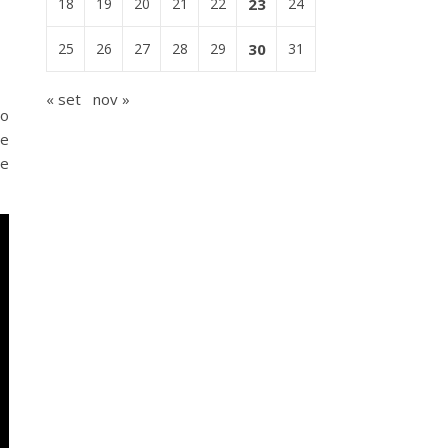
18
19
20
21
22
23
24
25
26
27
28
29
30
31
« set
nov »
do
ue
de