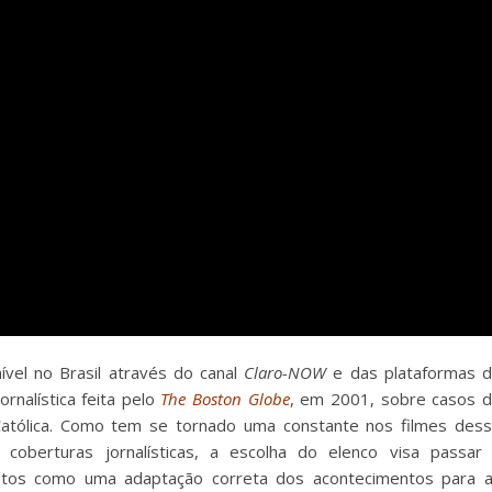
nível no Brasil através do canal
Claro-NOW
e das plataformas 
ornalística feita pelo
The Boston Globe
, em 2001, sobre casos 
Católica. Como tem se tornado uma constante nos filmes des
oberturas jornalísticas, a escolha do elenco visa passar
vistos como uma adaptação correta dos acontecimentos para 