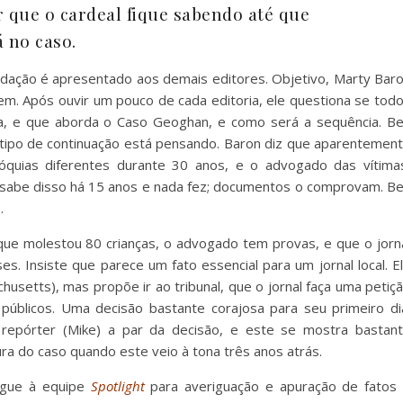
r que o cardeal fique sabendo até que
 no caso.
edação é apresentado aos demais editores. Objetivo, Marty Bar
m. Após ouvir um pouco de cada editoria, ele questiona se tod
ra, e que aborda o Caso Geoghan, e como será a sequência. B
 tipo de continuação está pensando. Baron diz que aparentemen
óquias diferentes durante 30 anos, e o advogado das vítima
w sabe disso há 15 anos e nada fez; documentos o comprovam. B
.
que molestou 80 crianças, o advogado tem provas, e que o jorn
. Insiste que parece um fato essencial para um jornal local. E
husetts), mas propõe ir ao tribunal, que o jornal faça uma petiç
úblicos. Uma decisão bastante corajosa para seu primeiro di
epórter (Mike) a par da decisão, e este se mostra bastan
ra do caso quando este veio à tona três anos atrás.
egue à equipe
Spotlight
para averiguação e apuração de fatos