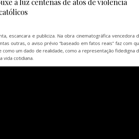
uxe à luz centenas de atos de violência
católicos
enta, escancara e publiciza. Na obra cinematográfica vencedora 
tas outras, o aviso prévio “baseado em fatos reais” faz com q
ue como um dado de realidade, como a representação fidedigna 
 vida cotidiana.