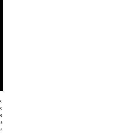
de
de
se
 a
as