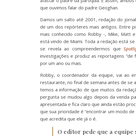
afastar o padre da paróquia. E assim, ambos
que ouvimos falar do padre Geoghan.
Damos um salto até 2001, redação do jorna
de um dos repórteres mais antigos. Entre p
mais conhecido como Robby -, Mike, Matt e
está vindo de Miami. Toda a redação está se
se revela ao compreendermos que
Spotli
investigações e produz as reportagens “de 
por um ano ou mais.
Robby, o coordenador da equipe, vai ao 
restaurante, no final de semana antes de se
temos a informação de que muitos da redação
pergunta se mudou algo depois da venda p
apresentada e fica claro que ainda estão pro
que sua prioridade é “encontrar um modo de t
que acredita que ele já o é.
O editor pede que a equipe 