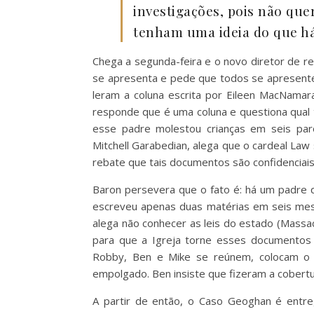
investigações, pois não que
tenham uma ideia do que há
Chega a segunda-feira e o novo diretor de r
se apresenta e pede que todos se apresente
leram a coluna escrita por Eileen MacNama
responde que é uma coluna e questiona qual
esse padre molestou crianças em seis par
Mitchell Garabedian, alega que o cardeal La
rebate que tais documentos são confidenciais
Baron persevera que o fato é: há um padre 
escreveu apenas duas matérias em seis meses
alega não conhecer as leis do estado (Massac
para que a Igreja torne esses documentos p
Robby, Ben e Mike se reúnem, colocam o r
empolgado. Ben insiste que fizeram a cobertu
A partir de então, o Caso Geoghan é entr