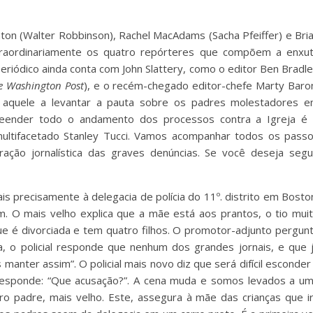
ton (Walter Robbinson), Rachel MacAdams (Sacha Pfeiffer) e Bri
xtraordinariamente os quatro repórteres que compõem a enxu
 periódico ainda conta com John Slattery, como o editor Ben Bradl
e Washington Post
), e o recém-chegado editor-chefe Marty Baro
á aquele a levantar a pauta sobre os padres molestadores 
preender todo o andamento dos processos contra a Igreja é
multifacetado Stanley Tucci. Vamos acompanhar todos os pass
ção jornalística das graves denúncias. Se você deseja segu
is precisamente à delegacia de polícia do 11º. distrito em Bosto
m. O mais velho explica que a mãe está aos prantos, o tio mui
ue é divorciada e tem quatro filhos. O promotor-adjunto pergun
, o policial responde que nenhum dos grandes jornais, e que 
anter assim”. O policial mais novo diz que será difícil esconder
 responde: “Que acusação?”. A cena muda e somos levados a u
tro padre, mais velho. Este, assegura à mãe das crianças que i