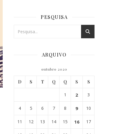
PESQUISA
ARQUIVO
outubro 2020
D
S
T
Q
Q
S
S
1
2
3
4
5
6
7
8
9
10
11
12
13
14
15
16
17