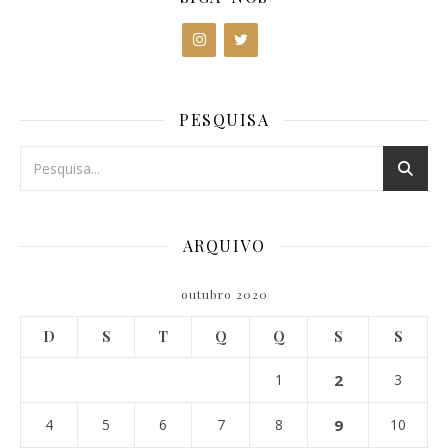
PESQUISA
ARQUIVO
outubro 2020
D
S
T
Q
Q
S
S
1
2
3
4
5
6
7
8
9
10