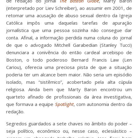
de redação do jornal
The
Boston Globe
, Marty Baron
(interpretado por Liev Schreiber), ao assumir em 2001, de
retomar uma acusação de abuso sexual dentro da Igreja
Católica impôs uma daquelas tarefas de apuração
jornalística que uma pessoa sozinha não consegue dar
conta. Afinal, a informação perdida numa coluna do jornal
de que o advogado Mitchell Garabedian (Stanley Tucci)
denunciara a conivência do então cardeal arcebispo de
Boston, o todo poderoso Bernard Francis Law (Len
Cariou), oferecia uma preciosa pista de que a situação
poderia ter um alcance bem maior. Não seria um episódio
isolado, mas “sistêmico”, acobertado pela alta cúpula
religiosa. Ainda bem que Marty Baron encontrou um
quarteto afinado de profissionais da área investigativa,
que formava a equipe
Spotlight
, com autonomia dentro da
redação.
Segredos guardados a sete chaves no âmbito do poder –
seja político, econômico ou, nesse caso, eclesiástico –