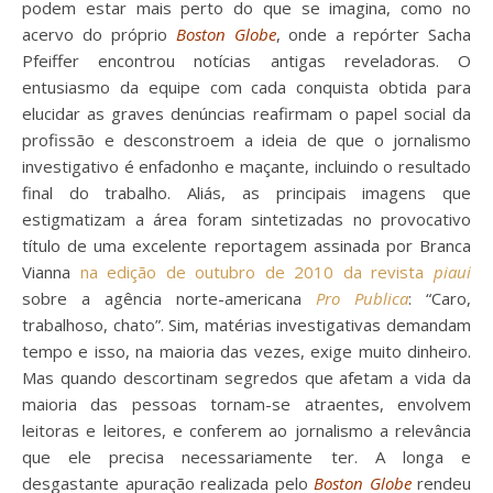
podem estar mais perto do que se imagina, como no
acervo do próprio
Boston Globe
, onde a repórter Sacha
Pfeiffer encontrou notícias antigas reveladoras. O
entusiasmo da equipe com cada conquista obtida para
elucidar as graves denúncias reafirmam o papel social da
profissão e desconstroem a ideia de que o jornalismo
investigativo é enfadonho e maçante, incluindo o resultado
final do trabalho. Aliás, as principais imagens que
estigmatizam a área foram sintetizadas no provocativo
título de uma excelente reportagem assinada por Branca
Vianna
na edição de outubro de 2010 da revista
piauí
sobre a agência norte-americana
Pro Publica
: “Caro,
trabalhoso, chato”. Sim, matérias investigativas demandam
tempo e isso, na maioria das vezes, exige muito dinheiro.
Mas quando descortinam segredos que afetam a vida da
maioria das pessoas tornam-se atraentes, envolvem
leitoras e leitores, e conferem ao jornalismo a relevância
que ele precisa necessariamente ter. A longa e
desgastante apuração realizada pelo
Boston Globe
rendeu