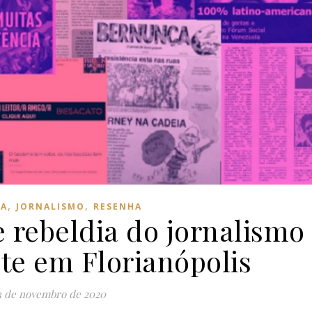
,
,
IA
JORNALISMO
RESENHA
e rebeldia do jornalismo
te em Florianópolis
3 de novembro de 2020