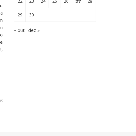
22
23
24
25
26
27
28
a-
la
29
30
em
am
« out
dez »
ão
de
s,
os