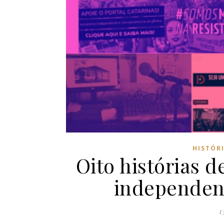
HISTÓR
Oito histórias d
independen
1