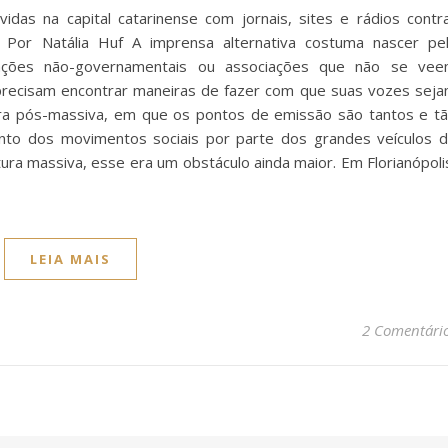
vidas na capital catarinense com jornais, sites e rádios contr
Por Natália Huf A imprensa alternativa costuma nascer pe
zações não-governamentais ou associações que não se ve
precisam encontrar maneiras de fazer com que suas vozes sej
ltura pós-massiva, em que os pontos de emissão são tantos e t
mento dos movimentos sociais por parte dos grandes veículos 
tura massiva, esse era um obstáculo ainda maior. Em Florianópoli
LEIA MAIS
2 Comentári