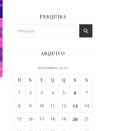
PESQUISA
ARQUIVO
novembro 2020
D
S
T
Q
Q
S
S
1
2
3
4
5
6
7
8
9
10
11
12
13
14
15
16
17
18
19
20
21