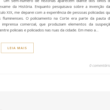
ha Um sem-número de histórias aparecem diante dos olhos 
xame da História. Enquanto pesquisava sobre a invenção d
ulo XIX, me deparei com a experiência de pessoas policiadas q
s fluminenses. O policiamento na Corte era parte da pauta 
a imprensa comercial, que produziam elementos da suspeiç
ntre policiais e policiados nas ruas da cidade. Em meio a…
LEIA MAIS
0 comentári