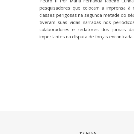
Pedro II Por Maria Fernanda Ribeiro Cun
pesquisadores que colocam a imprensa à e
classes perigosas na segunda metade do séc
tiveram suas vidas narradas nos periódico
colaboradores e redatores dos jornais d
importantes na disputa de forças encontrada e
TEMAS