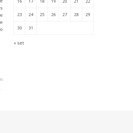
de
16
17
18
19
20
21
22
as
23
24
25
26
27
28
29
ue
de
30
31
ão
« set
os