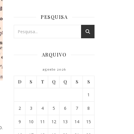
PESQUISA
ARQUIVO
agosto 2026
D
S
T
Q
Q
S
S
1
2
3
4
5
6
7
8
9
10
11
12
13
14
15
D.