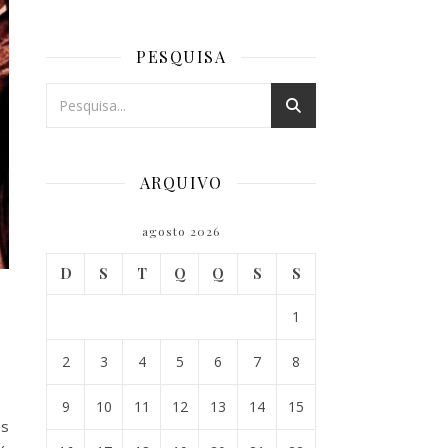
PESQUISA
ARQUIVO
agosto 2026
D
S
T
Q
Q
S
S
1
2
3
4
5
6
7
8
9
10
11
12
13
14
15
es