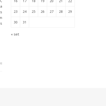
X,
16
17
18
19
20
21
22
da
23
24
25
26
27
28
29
as
im
30
31
us
« set
os