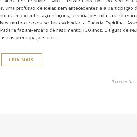
0 anos Por Cristiane Garcia Teixeira No final do século XI
cas, uma profusão de ideias sem antecedentes e a participação 
ento de importantes agremiações, associações culturais e literári
ivos muito curiosos se fez evidenciar: a Padaria Espiritual. Ass
daria faz aniversário de nascimento; 130 anos. E alguns de se
umas das preocupações dos…
LEIA MAIS
0 comentári