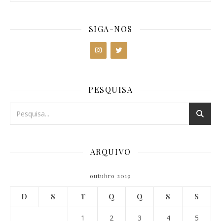
SIGA-NOS
PESQUISA
ARQUIVO
outubro 2019
D
S
T
Q
Q
S
S
1
2
3
4
5