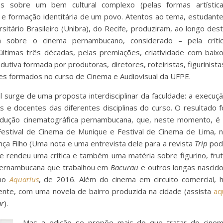
es sobre um bem cultural complexo (pelas formas artístic
o e formação identitária de um povo. Atentos ao tema, estudant
sitário Brasileiro (Unibra), do Recife, produziram, ao longo des
sobre o cinema pernambucano, considerado – pela críti
últimas três décadas, pelas premiações, criatividade com baix
tiva formada por produtoras, diretores, roteiristas, figurinista
les formados no curso de Cinema e Audiovisual da UFPE.
l surge de uma proposta interdisciplinar da faculdade: a execuç
 e docentes das diferentes disciplinas do curso. O resultado f
odução cinematográfica pernambucana, que, neste momento, é
Festival de Cinema de Munique e Festival de Cinema de Lima, 
ça Filho (Uma nota e uma entrevista dele para a revista
Trip
pod
ilme rendeu uma crítica e também uma matéria sobre figurino, fru
a pernambucana que trabalhou em
Bacurau
e outros longas nascid
omo
Aquarius
, de 2016. Além do cinema em circuito comercial, 
nte, com uma novela de bairro produzida na cidade (assista
aq
ar
).
Mas a edição se propõe mais do que tratar do cine