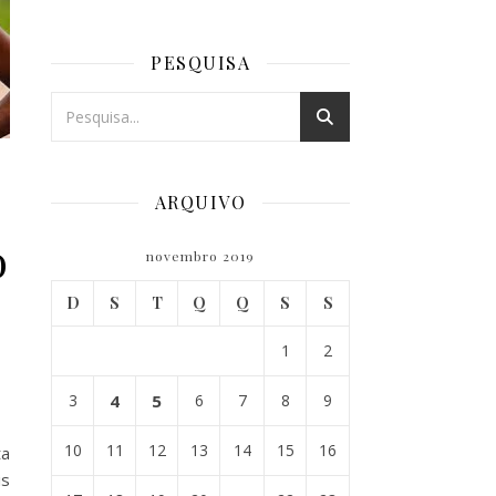
PESQUISA
ARQUIVO
o
novembro 2019
D
S
T
Q
Q
S
S
1
2
3
4
5
6
7
8
9
10
11
12
13
14
15
16
ta
is