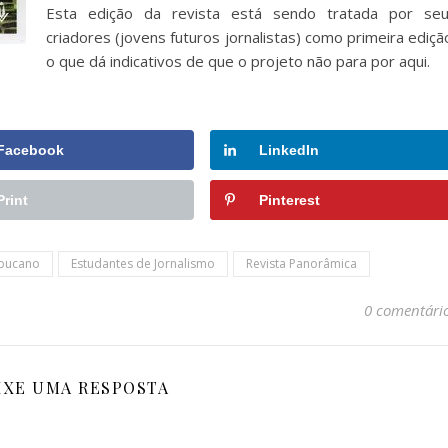
Esta edição da revista está sendo tratada por se
criadores (jovens futuros jornalistas) como primeira ediçã
o que dá indicativos de que o projeto não para por aqui.
Facebook
LinkedIn
Print
Pinterest
bucano
Estudantes de Jornalismo
Revista Panorâmica
0 comentári
IXE UMA RESPOSTA