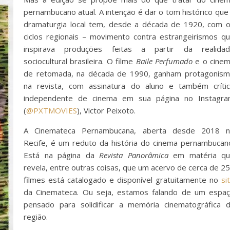
pernambucano atual. A intenção é dar o tom histórico que
dramaturgia local tem, desde a década de 1920, com 
ciclos regionais – movimento contra estrangeirismos q
inspirava produções feitas a partir da realida
sociocultural brasileira. O filme
Baile Perfumado
e o cine
de retomada, na década de 1990, ganham protagonis
na revista, com assinatura do aluno e também críti
independente de cinema em sua página no Instagr
(
@PXTMOVIES
), Victor Peixoto.
A Cinemateca Pernambucana, aberta desde 2018 
Recife, é um reduto da história do cinema pernambucan
Está na página da
Revista Panorâmica
em matéria q
revela, entre outras coisas, que um acervo de cerca de 2
filmes está catalogado e disponível gratuitamente no
si
da Cinemateca. Ou seja, estamos falando de um espa
pensado para solidificar a memória cinematográfica 
região.