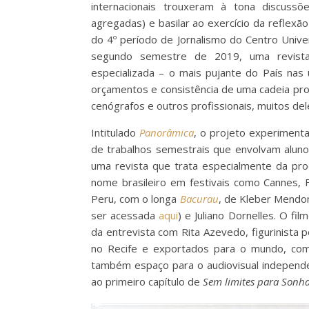
internacionais trouxeram à tona discussõ
agregadas) e basilar ao exercício da reflexã
do 4º período de Jornalismo do Centro Univer
segundo semestre de 2019, uma revista 
especializada – o mais pujante do País nas 
orçamentos e consistência de uma cadeia produ
cenógrafos e outros profissionais, muitos de
Intitulado
Panorâmica
, o projeto experimenta
de trabalhos semestrais que envolvam alunos
uma revista que trata especialmente da pr
nome brasileiro em festivais como Cannes, 
Peru, com o longa
Bacurau
, de Kleber Mendon
ser acessada
aqui
) e Juliano Dornelles. O f
da entrevista com Rita Azevedo, figurinist
no Recife e exportados para o mundo, c
também espaço para o audiovisual independe
ao primeiro capítulo de
Sem limites para Sonh