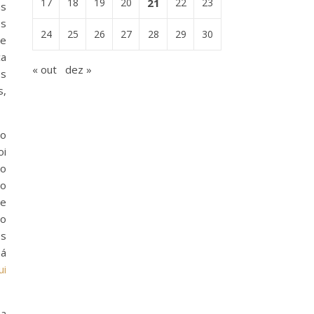
17
18
19
20
21
22
23
as
es
24
25
26
27
28
29
30
te
ca
« out
dez »
os
s,
ão
oi
 o
no
e
to
os
há
ui
ma