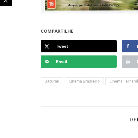
COMPARTILHE
Tweet
Email
Bacurau
Cinema Brasileiro
Cinema Pernam
DE