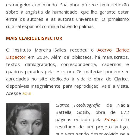
estrangeiros no mundo. Sua obra oferece uma reflexão
sobre a angústia da humanidade, que lhe garante estar
entre os autores e as autoras universais”. O jornalismo
cultural espanhol continua batendo palmas.
MAIS CLARICE LISPECTOR
O Instituto Moreira Salles recebeu o
Acervo Clarice
Lispector
em 2004. Além de biblioteca, há manuscritos,
textos datilografados, correspondência, cadernos e
quadros pintados pela escritora. Os materiais podem ser
apreciados no site dedicado à vida e obra de Clarice,
disponíveis integralmente para reprodução. Vale a visita.
Acesse
aqui
.
Clarice Fotobiografia
, de Nádia
Battella Gotlib, obra de 672
páginas editada pela
Edusp
, é o
resultado de um projeto antigo,
que vem sendo desenvolvido pela