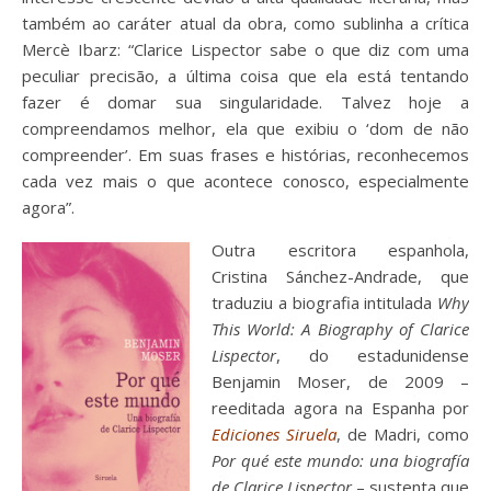
também ao caráter atual da obra, como sublinha a crítica
Mercè Ibarz: “Clarice Lispector sabe o que diz com uma
peculiar precisão, a última coisa que ela está tentando
fazer é domar sua singularidade. Talvez hoje a
compreendamos melhor, ela que exibiu o ‘dom de não
compreender’. Em suas frases e histórias, reconhecemos
cada vez mais o que acontece conosco, especialmente
agora”.
Outra escritora espanhola,
Cristina Sánchez-Andrade, que
traduziu a biografia intitulada
Why
This World: A Biography of Clarice
Lispector
, do estadunidense
Benjamin Moser, de 2009 –
reeditada agora na Espanha por
Ediciones Siruela
, de Madri, como
Por
qué este mundo: una biografía
de Clarice Lispector
– sustenta que