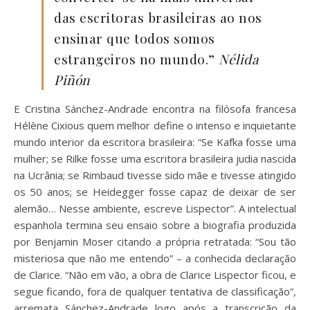
das escritoras brasileiras ao nos
ensinar que todos somos
estrangeiros no mundo.”
Nélida
Piñón
E Cristina Sánchez-Andrade encontra na filósofa francesa
Hélène Cixious quem melhor define o intenso e inquietante
mundo interior da escritora brasileira: “Se Kafka fosse uma
mulher; se Rilke fosse uma escritora brasileira judia nascida
na Ucrânia; se Rimbaud tivesse sido mãe e tivesse atingido
os 50 anos; se Heidegger fosse capaz de deixar de ser
alemão… Nesse ambiente, escreve Lispector”. A intelectual
espanhola termina seu ensaio sobre a biografia produzida
por Benjamin Moser citando a própria retratada: “Sou tão
misteriosa que não me entendo” – a conhecida declaração
de Clarice. “Não em vão, a obra de Clarice Lispector ficou, e
segue ficando, fora de qualquer tentativa de classificação”,
arremata Sánchez-Andrade logo após a transcrição da