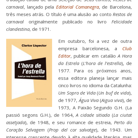
carnaval
, lançado pela
Editorial Comanegra
, de Barcelona,
três meses atrás. O título é uma alusão ao conto
Restos de
carnaval
originalmente publicado no livro
Felicidade
clandestina
, de 1971.
Em outubro, foi a vez de outra
empresa barcelonesa, a
Club
Editor
, publicar em catalão
A Hora
da Estrela
(
L’hora de l’estrella
), de
1977. Para os próximos anos,
essa editora planeja lançar mais
cinco livros no idioma da Catalunha:
Um Sopro de Vida
(
Un buf de vida
),
de 1977,
Água Viva
(
Aigua viva
), de
1973, A Paixão Segundo G.H. (La
passió segons G.H.), de 1964,
A cidade sitiada
(
La ciutat
assetjada
), de 1948, e seu romance de estreia,
Perto do
Coração Selvagem
(
Prop del cor salvatge
), de 1943. Um
interesse crescente devido à alta qualidade literária, mas