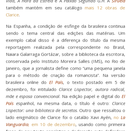
Vida
,
A Hora da Estrela
e A
Paixão Segundo G.H
. A
Siruela
também mantém em seu catálogo
mais 12 obras de
Clarice
.
Na Espanha, a condição de esfinge da brasileira continua
sendo o tema central das edições das matérias. Um
exemplo cabal disso é a diferença do título da mesma
reportagem realizada pela correspondente no Brasil,
Naiara Galarraga Gortázar, sobre a biblioteca da escritora,
conservada pelo Instituto Moreira Salles (IMS), no Rio de
Janeiro, que a jornalista define como “uma pequena janela
para o método de criação da romancista”. Na versão
brasileira online do
El País
, o texto postado em 5 de
dezembro, foi intitulado
Clarice Lispector, autora radical,
mãe e esposa convencional
. Na edição papel e digital do
El
País
e
spanhol, na mesma data, o título é outro:
Clarice
Lispector: una biblioteca de secretos
. Outro que ressaltou o
lado enigmático de Clarice foi o catalão Xavi Ayén,
no
La
Vanguardia
,
em 10 de dezembro
, usando como primeira