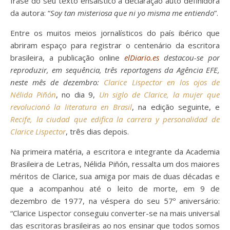
frase do seu texto ensaístico a declaração auto definidora
da autora: “
Soy tan misteriosa que ni yo misma me entiendo
”.
Entre os muitos meios jornalísticos do país ibérico que
abriram espaço para registrar o centenário da escritora
brasileira, a publicação online
elDiario.es
destacou-se por
reproduzir, em sequência, três reportagens da
Agência EFE
,
neste mês de dezembro:
Clarice Lispector en los ojos de
Nélida Piñón
, no dia 9,
Un siglo de Clarice, la mujer que
revolucionó la literatura en Brasil
, na edição seguinte, e
Recife, la ciudad que edifica la carrera y personalidad de
Clarice Lispector
, três dias depois.
Na primeira matéria, a escritora e integrante da Academia
Brasileira de Letras, Nélida Piñón, ressalta um dos maiores
méritos de Clarice, sua amiga por mais de duas décadas e
que a acompanhou até o leito de morte, em 9 de
dezembro de 1977, na véspera do seu 57º aniversário:
“Clarice Lispector conseguiu converter-se na mais universal
das escritoras brasileiras ao nos ensinar que todos somos