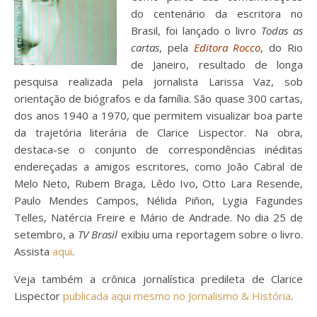
do centenário da escritora no
Brasil, foi lançado o livro
Todas as
cartas
, pela
Editora Rocco
, do Rio
de Janeiro, resultado de longa
pesquisa realizada pela jornalista Larissa Vaz, sob
orientação de biógrafos e da família. São quase 300 cartas,
dos anos 1940 a 1970, que permitem visualizar boa parte
da trajetória literária de Clarice Lispector. Na obra,
destaca-se o conjunto de correspondências inéditas
endereçadas a amigos escritores, como João Cabral de
Melo Neto, Rubem Braga, Lêdo Ivo, Otto Lara Resende,
Paulo Mendes Campos, Nélida Piñon, Lygia Fagundes
Telles, Natércia Freire e Mário de Andrade. No dia 25 de
setembro, a
TV Brasil
exibiu uma reportagem sobre o livro.
Assista
aqui
.
Veja também a crônica jornalística predileta de Clarice
Lispector
publicada aqui mesmo no Jornalismo & História
.