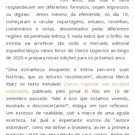
resplandecem em diferentes formatos, sejam impressos
ou digitais. Antes mesmo da efeméride, no dia 10,
começaram a circular reportagens, ensaios, resenhas,
comentários e notas, disseminados pelas diferentes
regiões da península ibérica. E nada indica que o brilho da
estrela vai arrefecer tão cedo: o mercado editorial
espanhol lançou vários livros de Clarice Lispector ao longo
de 2020 e prepara novas edições para os próximos anos.
“Uma estranheza eloquente e íntima percorre suas
histórias, que os leitores reconhecem”, observa Mercè
Ibarz no texto intitulado
Clarice Lispector, esa escritora
indomable
, publicado pelo jornal
El País
em 16 de
setembro passado. “Não é isso que estamos vivendo,
inusitado e desconcertante?”, indaga, em tom reflexivo.
Um excesso de realidade, sob a marca de uma aguda
incerteza, tal qual a inquietante escrita da “autora
indomável”, como ela define a brasileira, ao ler a primeira
tradução catalã de uma seleção de seus contos,
Restes de