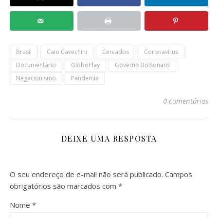
Brasil
Caio Cavechini
Cercados
Coronavírus
Documentário
GloboPlay
Governo Bolsonaro
Negacionismo
Pandemia
0 comentários
DEIXE UMA RESPOSTA
O seu endereço de e-mail não será publicado.
Campos
obrigatórios são marcados com
*
Nome
*