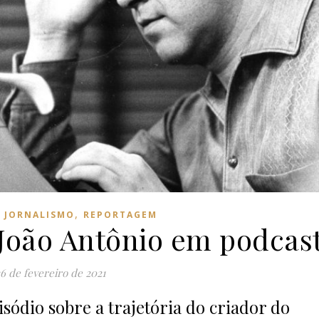
,
,
JORNALISMO
REPORTAGEM
 João Antônio em podcas
6 de fevereiro de 2021
sódio sobre a trajetória do criador do