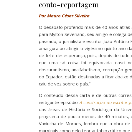
conto-reportagem
Por Mauro César Silveira
O desabafo proferido mais de 40 anos atrás s
para Mylton Severiano, seu amigo e colega d
passado, o jornalista e escritor João Antônio
amargura ao atingir o vigésimo quinto ano da
de fel e desesperança, pois, depois de tudo 
que uma só coisa foi equivocada: nasci n
obscurantismo, analfabetismo, corrupção gene
do Equador, estão destinadas a ficar abaixo
caiu de vez sobre o país.”
O conteúdo dessa carta e de outras corre
instigante episódio
A construção do escritor 
das áreas de História e Sociologia da Univ
programa de pouco menos de 40 minutos, uma
Vaniucha de Moraes, lembra que a obra de J
marginais como pelo teor autobiográfico que 