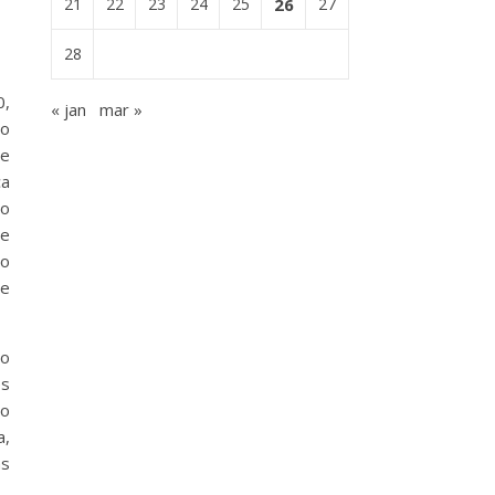
21
22
23
24
25
26
27
28
0,
« jan
mar »
lo
de
ça
co
de
xo
de
o
es
do
a,
as