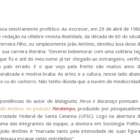
oa sinistramente profético. Ao escrever, em 29 de abril de 198
e redação na célebre revista
Realidade
, da década de 60 do sécu
 Ferreira Filho, ou simplesmente João Antônio, destilou boa dose 
 sua carreira literária: “Deverei bebemorar com uma solitária ta
que fiz e até do meu nome já ter chegado ao estrangeiro, verifi
o país errado. E o que vejo pela frente são muitos anos 
ralizada e miséria braba. As artes e a cultura, nesse lado abai
 do cu do cachorro. Não tenho dúvida que a nuvem de mediocrida
spondências do autor de
Malagueta, Perus e Bacanaço
pontuam 
João Antônio,
no podcast
Paratempo
, produzido por pesquisador
ersidade Federal de Santa Catarina (UFSC). Logo na abertura 
 das integrantes da equipe, a doutora em Sociologia Polític
oão Antônio é “marcada tanto pela intensidade de suas figur
deixava escapar pelas entrelinhas”.