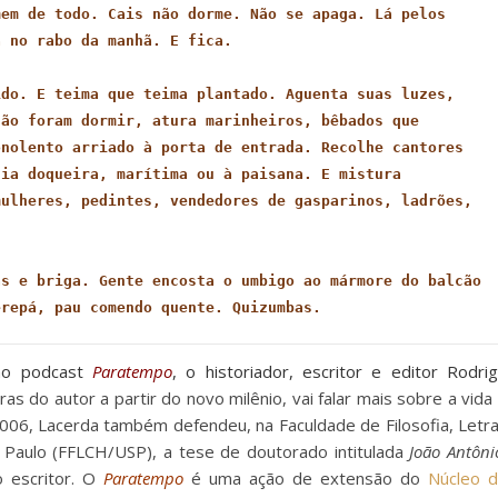
em de todo. Cais não dorme. Não se apaga. Lá pelos 
 no rabo da manhã. E fica.

do. E teima que teima plantado. Aguenta suas luzes, 
ão foram dormir, atura marinheiros, bêbados que 
nolento arriado à porta de entrada. Recolhe cantores 
ia doqueira, marítima ou à paisana. E mistura 
ulheres, pedintes, vendedores de gasparinos, ladrões, 
s e briga. Gente encosta o umbigo ao mármore do balcão 
erepá, pau comendo quente. Quizumbas.
 no podcast
Paratempo
, o historiador, escritor e editor Rodri
s do autor a partir do novo milênio, vai falar mais sobre a vida
006, Lacerda também defendeu, na Faculdade de Filosofia, Letr
Paulo (FFLCH/USP), a tese de doutorado intitulada
João Antôni
o escritor. O
Paratempo
é uma ação de extensão do
Núcleo 