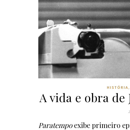
HISTÓRIA
A vida e obra de
2
Paratempo
exibe primeiro epi