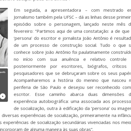
Em seguida, a apresentadora – com mestrado e
Jornalismo também pela UFSC – dá as linhas desse primei
episódio sobre o personagem, lançado neste mês 
fevereiro: “Partimos aqui de uma constatação: a de que
‘persona’ do escritor e jornalista João Antônio é resulta
de um processo de construção social. Tudo o que 
conhece sobre João Antônio foi paulatinamente construíd
no início com sua anuência e relativo controle
posteriormente por escritores, biógrafos, críticos
pesquisadores que se debruçaram sobre os seus papéi
Acompanharemos a história do menino que nasceu 
periferia de São Paulo e desejou ser reconhecido co
escritor. Esse caminho abarca duas dimensões 
experiência autobiográfica: uma associada aos process
de socialização, outra à edificação da ‘persona’ ou imag
 diversas experiências de socialização, primeiramente na infânci
as experiências de socialização secundárias vivenciadas nos mei
 se incorporam de alguma maneira às suas obras”.