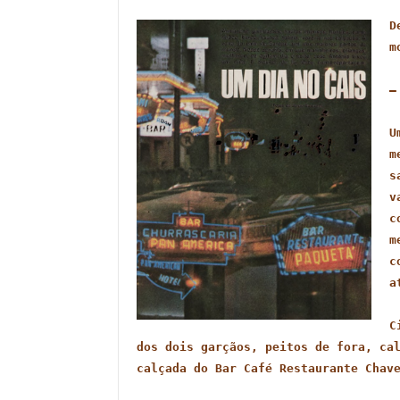
D
m
—
U
m
s
v
c
m
c
a
C
dos dois garçãos, peitos de fora, cal
calçada do Bar Café Restaurante Chave