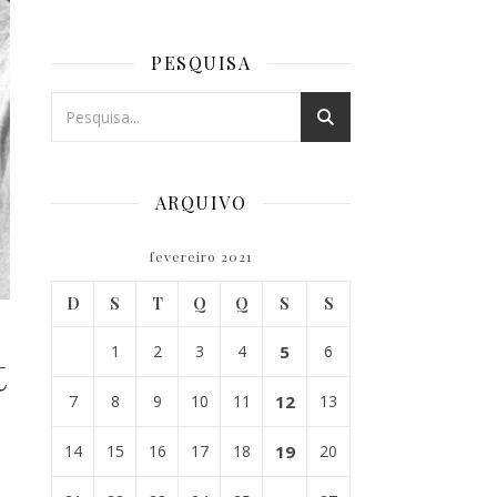
PESQUISA
ARQUIVO
fevereiro 2021
D
S
T
Q
Q
S
S
1
2
3
4
5
6
t
7
8
9
10
11
12
13
14
15
16
17
18
19
20