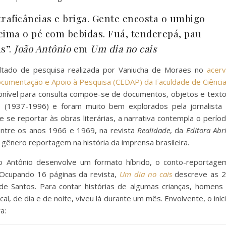
traficâncias e briga. Gente encosta o umbigo
ima o pé com bebidas. Fuá, tenderepá, pau
s”.
João Antônio
em
Um dia no cais
ltado de pesquisa realizada por Vaniucha de Moraes no
acer
ocumentação e Apoio à Pesquisa (CEDAP) da Faculdade de Ciênci
ponível para consulta compõe-se de documentos, objetos e text
o (1937-1996) e foram muito bem explorados pela jornalista
 se reportar às obras literárias, a narrativa contempla o perío
 entre os anos 1966 e 1969, na revista
Realidade
, da
Editora Abri
gênero reportagem na história da imprensa brasileira.
o Antônio desenvolve um formato híbrido, o conto-reportage
Ocupando 16 páginas da revista,
Um dia no cais
descreve as 
de Santos. Para contar histórias de algumas crianças, homens
al, de dia e de noite, viveu lá durante um mês. Envolvente, o iníc
a: