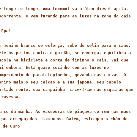
e longe em longe, uma locomotiva a óleo diesel apita, 
odorrenta, e vem furando para as luzes na zona do cais.

 Epa!

m menino branco se esforça, sobe do selim para o cano, 
ete os peitos contra o guidão, se enverga, equilibra a 
acola na bicicleta e corta de fininho o cais. Vai que 
ai embora. Está quase sozinho com as luzes no 
omprimento de paralelepípedos, gozando nas curvas. O 
enino mais o seu calção e a sua japona, seu cabelo 
ortado rente, sua campainha, 
trim-trim
 nas esquinas que 
travessa.

inco da manhã. As vassouras de piaçava correm nas mãos 
ças arregaçadas, tamancos. Batem, esfregam o chão da 
 de Ouro.
