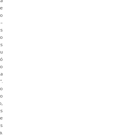
a
se
ho
–
os
o
s
u
ó
 o
da
”.
ao
o
o,
es
re
os
a.