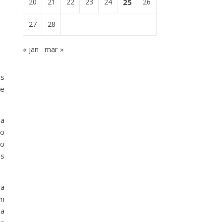
20
21
22
23
24
25
26
27
28
« jan
mar »
as
 e
 a
vo
ão
os
da
m
da