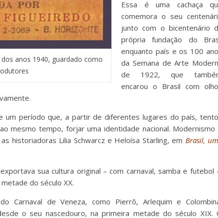
Essa é uma cachaça qu
comemora o seu centenár
junto com o bicentenário 
própria fundação do Bras
enquanto país e os 100 an
e dos anos 1940, guardado como
da Semana de Arte Moder
produtores
de 1922, que també
encarou o Brasil com olh
ivamente.
 um período que, a partir de diferentes lugares do país, tent
 e, ao mesmo tempo, forjar uma identidade nacional. Modernismo
 as historiadoras Lilia Schwarcz e Heloísa Starling, em
Brasil, u
 exportava sua cultura original – com carnaval, samba e futebol 
ra metade do século XX.
o Carnaval de Veneza, como Pierrô, Arlequim e Colombin
e desde o seu nascedouro, na primeira metade do século XIX.