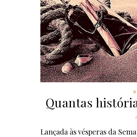
D
Quantas histór
1
Lançada às vésperas da Sema