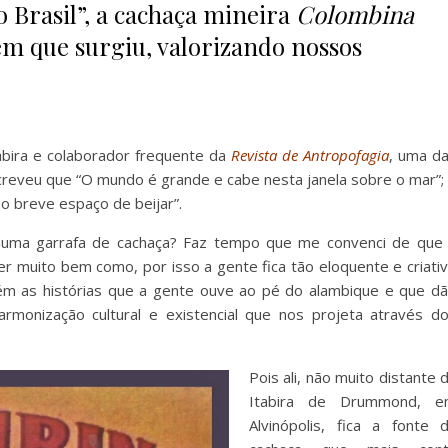
 Brasil”, a cachaça mineira
Colombina
 em que surgiu, valorizando nossos
bira e colaborador frequente da
Revista de Antropofagia
, uma d
creveu que “O mundo é grande e cabe nesta janela sobre o mar”;
o breve espaço de beijar”.
 numa garrafa de cachaça? Faz tempo que me convenci de que
r muito bem como, por isso a gente fica tão eloquente e criati
m as histórias que a gente ouve ao pé do alambique e que d
rmonização cultural e existencial que nos projeta através d
Pois ali, não muito distante 
Itabira de Drummond, e
Alvinópolis, fica a fonte 