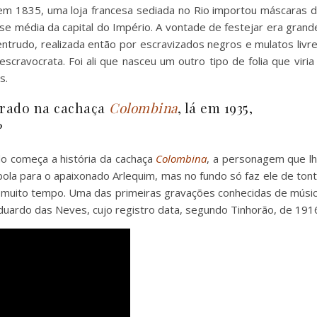
 em 1835, uma loja francesa sediada no Rio importou máscaras 
e média da capital do Império. A vontade de festejar era grand
ntrudo, realizada então por escravizados negros e mulatos livr
cravocrata. Foi ali que nasceu um outro tipo de folia que viria
s.
pirado na cachaça
Colombina
, lá em 1935,
?
o começa a história da cachaça
Colombina
, a personagem que l
ola para o apaixonado Arlequim, mas no fundo só faz ele de ton
ia muito tempo. Uma das primeiras gravações conhecidas de músi
uardo das Neves, cujo registro data, segundo Tinhorão, de 191