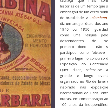
cachaça que mais cont
histórias de um tempo que 
embriagou de um certo son
de brasilidade. A
Colombina
diz um antigo rótulo dos an
1940 ou 1950, guardad
como uma relíquia pelo
descendentes de se
primeiro dono – não s
participou como “obteve
primeiro lugar no concurso 
Exposição do Centenário
Quer dizer, refere-se 
grande e longo event
organizado no Rio de Janeir
inspirado nas exposiçõ
internacionais de Paris, ent
outras, em comemoração a
100 anos da Independênci