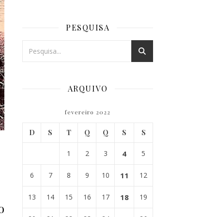
PESQUISA
ARQUIVO
fevereiro 2022
D
S
T
Q
Q
S
S
1
2
3
4
5
6
7
8
9
10
11
12
13
14
15
16
17
18
19
o