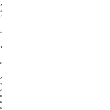
ua
as
er
a,
os
ue
 a
s
a
ão
o
ão