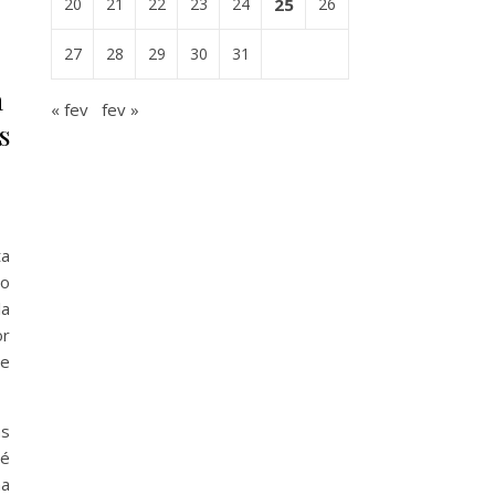
20
21
22
23
24
25
26
27
28
29
30
31
a
« fev
fev »
s
ta
 o
la
or
te
as
é
ma