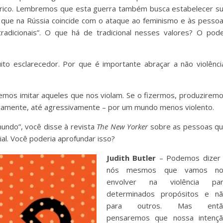
stérico. Lembremos que esta guerra também busca estabelecer s
e que na Rússia coincide com o ataque ao feminismo e às pesso
adicionais”. O que há de tradicional nesses valores? O pod
to esclarecedor. Por que é importante abraçar a não violênci
mos imitar aqueles que nos violam. Se o fizermos, produzirem
ivamente, até agressivamente – por um mundo menos violento.
mundo”, você disse à revista
The New Yorker
sobre as pessoas q
ial. Você poderia aprofundar isso?
Judith Butler
– Podemos dizer
nós mesmos que vamos no
envolver na violência par
determinados propósitos e n
para outros. Mas entã
pensaremos que nossa intenç