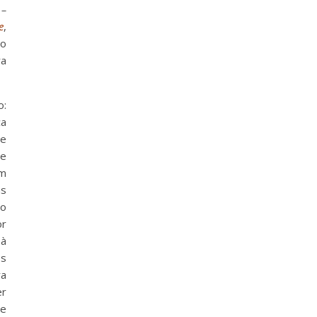
–
e
,
do
ra
o:
ça
de
 e
m
as
ho
r
 à
os
ra
er
e