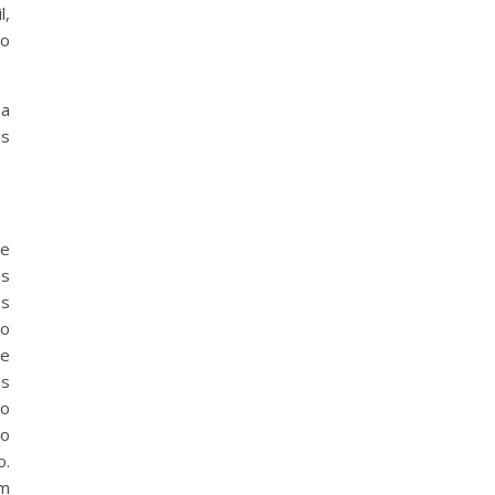
l,
no
 a
os
de
as
os
ão
se
as
vo
ão
o.
um