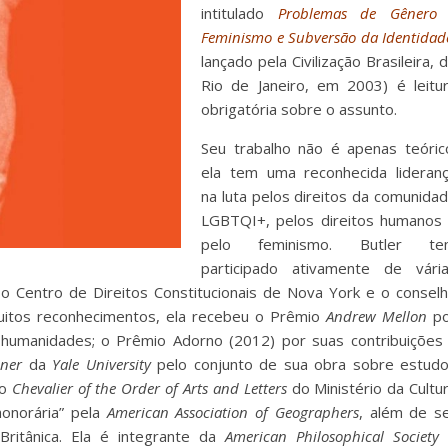
intitulado
Problemas de Gênero
Feminismo e Subversão da Identidad
lançado pela Civilização Brasileira, 
Rio de Janeiro, em 2003) é leitu
obrigatória sobre o assunto.
Seu trabalho não é apenas teóric
ela tem uma reconhecida lideran
na luta pelos direitos da comunida
LGBTQI+, pelos direitos humanos
pelo feminismo. Butler te
participado ativamente de vári
 o Centro de Direitos Constitucionais de Nova York e o consel
uitos reconhecimentos, ela recebeu o Prêmio
Andrew Mellon
po
humanidades; o Prêmio Adorno (2012) por suas contribuições
dner
da
Yale University
pelo conjunto de sua obra sobre estud
ão
Chevalier of the Order of Arts and Letters
do Ministério da Cultu
honorária” pela
American Association of Geographers
, além de s
ritânica. Ela é integrante da
American Philosophical Society