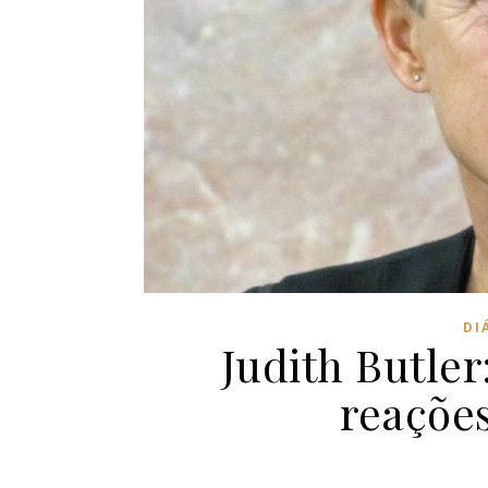
DI
Judith Butle
reações