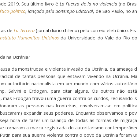
de 2019. Seu último livro é
La Fuerza de la no violencia
(no Brasi
tico-político
, lançado pela Boitempo Editorial
, de São Paulo, no a
tas de
La Tercera
(jornal diário chileno) p
elo
correio eletrônico. Eis
Instituto Humanitas Unisinos
da Universidade do Vale do Rio d
da na Ucrânia?
causa da monstruosa e violenta invasão da Ucrânia, da ameaça 
radical de tantas pessoas que estavam vivendo na Ucrânia. M
 um autoritário nacionalista em um mundo com vários autoritári
mp, Salvini e Erdogan, para citar alguns. Os outros não est
, mas Erdogan travou uma guerra contra os curdos, recusando-
ndonaram as pessoas nas fronteiras, envolveram-se em polític
 buscaram) expandir seus poderes. Enquanto observamos o po
ez seja hora de fazer um balanço de todas as formas de migraç
e se tornaram a marca registrada do autoritarismo contemporâne
e Putin para sua guerra violenta contra o povo da Ucrânia foram 