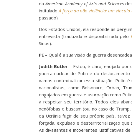
da
American Academy of Arts and Sciences
des
intitulado
A força da não violência: um vínculo é
passado).
Dos Estados Unidos
,
ela responde às pergun
entrevista (traduzida e disponibilizada pelo
Sinos):
PE
– Qual é a sua visão da guerra desencadea
Judith Butler
– Estou, é claro, enojada por 
guerra nuclear de Putin e do deslocamento 
vamos contextualizar essa situação: Putin é
nacionalistas, como Bolsonaro, Orban, Tru
engajados em guerra e usurpação como Putin
a respeitar seu território. Todos eles aba
xenófobas e buscam (ou, no caso de Trump,
da Ucrânia fugir de seu próprio país, talv
forçada, expulsão e desterritorialização qu
As divagantes e incoerentes justificativas d