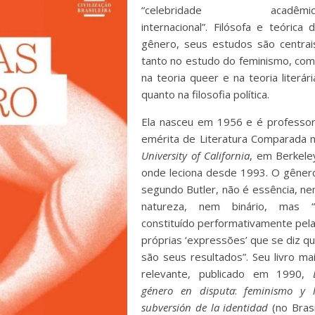
“celebridade acadêmic
internacional”. Filósofa e teórica 
gênero, seus estudos são centrai
tanto no estudo do feminismo, co
na teoria queer e na teoria literári
quanto na filosofia política.
Ela nasceu em 1956 e é professo
emérita de Literatura Comparada 
University of California
, em Berkele
onde leciona desde 1993. O gêner
segundo Butler, não é essência, n
natureza, nem binário, mas 
constituído performativamente pel
próprias ‘expressões’ que se diz q
são seus resultados”. Seu livro ma
relevante, publicado em 1990,
género en disputa
:
feminismo y 
subversión de la identidad
(no Brasi