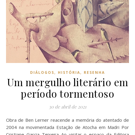
,
,
DIÁLOGOS
HISTÓRIA
RESENHA
Um mergulho literário em
período tormentoso
30 de abril de 2021
Obra de Ben Lerner reacende a memória do atentado de
2004 na movimentada Estação de Atocha em Madri Por
Cristiane Garcia Teixeira Ao visitar o espaço da Editora