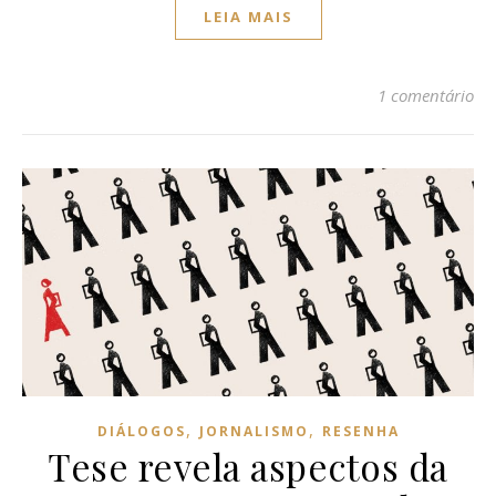
LEIA MAIS
1 comentário
,
,
DIÁLOGOS
JORNALISMO
RESENHA
Tese revela aspectos da