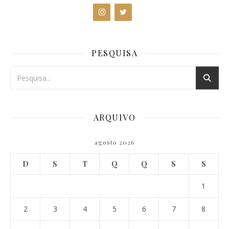
PESQUISA
ARQUIVO
agosto 2026
D
S
T
Q
Q
S
S
1
2
3
4
5
6
7
8