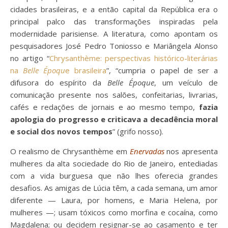
cidades brasileiras, e a então capital da República era o
principal palco das transformações inspiradas pela
modernidade parisiense. A literatura, como apontam os
pesquisadores José Pedro Toniosso e Mariângela Alonso
no artigo “
Chrysanthème: perspectivas histórico-literárias
na
Belle Époqu
e brasileira
”, “cumpria o papel de ser a
difusora do espírito da
Belle Époque
, um veículo de
comunicação presente nos salões, confeitarias, livrarias,
cafés e redações de jornais e ao mesmo tempo,
fazia
apologia do progresso e criticava a decadência moral
e social dos novos tempos
” (grifo nosso).
O realismo de Chrysanthème em
Enervadas
nos apresenta
mulheres da alta sociedade do Rio de Janeiro, entediadas
com a vida burguesa que não lhes oferecia grandes
desafios. As amigas de Lúcia têm, a cada semana, um amor
diferente
— Laura, por homens, e Maria Helena, por
mulheres —; usam tóxicos como morfina e cocaína, como
Magdalena; ou decidem resignar-se ao casamento e ter