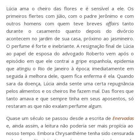
Lúcia ama o cheiro das flores e é sensível a ele. Os
primeiros flertes com Júlio, com o padre Jerônimo e com
outros homens com quem teve breves
affairs
tanto
durante o casamento quanto depois do divórcio
acontecem no jardim de sua casa, próximo ao jasmineiro.
O perfume é forte e inebriante. A resignação final de Lúcia
ao papel de esposa do advogado Roberto vem após o
episódio em que ele contrai a gripe espanhola, epidemia
que atingiu o Rio de Janeiro à época; imediatamente em
seguida à melhora dele, quem fica enferma é ela. Quando
sara da doença, Lúcia ainda sente uma certa repugnância
pelos alimentos e os cheiros lhe fazem mal. Das flores que
tanto amava e que sempre tinha em seus aposentos, só
restaram as que não exalam perfume algum.
Quase um século se passou desde a escrita de
Enervadas
e, ainda assim, a leitura não poderia ser mais propícia ao
nosso tempo. Embora Chrysanthème tenha sido censurada