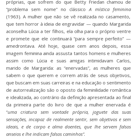
próprias, que sofrem do que Betty Friedan chamou de
“problema sem nome” no clássico
A mística feminina
(1963).
A mulher que não se vê realizada no casamento,
que tem horror à ideia de engravidar
— quando Margarida
aconselha Lúcia a ter filhos, ela olha para o próprio ventre
e promete que ele continuará “para sempre perfeito” —
amedrontava. Até hoje, quase cem anos depois, essa
imagem feminina ainda assusta tantos homens e mulheres
assim como Lúcia e suas amigas intimidavam Carlos,
marido de Margarida: as “enervadas”, as mulheres que
sabem o que querem e correm atrás de seus objetivos,
que buscam em suas carreiras e na educação o sentimento
de autorrealização são o oposto da feminilidade romântica
e idealizada, ao contrário da definição apresentada ao final
da primeira parte do livro de que a mulher enervada é
“
uma criatura sem vontade própria, joguete das suas
sensações, incapaz de realmente sentir, sem objetivos e sem
ideais, e de corpo e alma doentes, que lhe servem falsos
anseios e lhe indicam falsos caminhos
”.