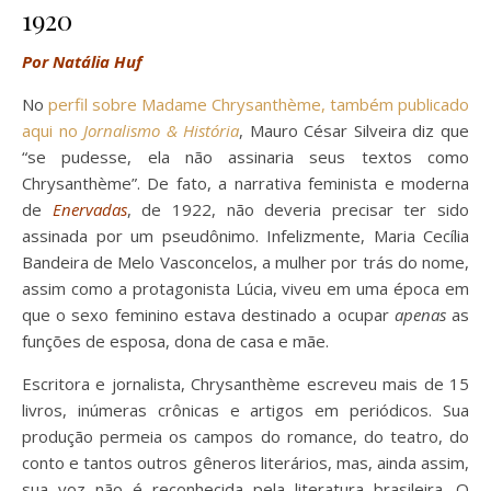
1920
Por Natália Huf
No
perfil sobre Madame Chrysanthème, também publicado
aqui no
Jornalismo & História
, Mauro César Silveira diz que
“se pudesse, ela não assinaria seus textos como
Chrysanthème”. De fato, a narrativa feminista e moderna
de
Enervadas
, de 1922, não deveria precisar ter sido
assinada por um pseudônimo. Infelizmente, Maria Cecília
Bandeira de Melo Vasconcelos, a mulher por trás do nome,
assim como a protagonista Lúcia, viveu em uma época em
que o sexo feminino estava destinado a ocupar
apenas
as
funções de esposa, dona de casa e mãe.
Escritora e jornalista, Chrysanthème escreveu mais de 15
livros, inúmeras crônicas e artigos em periódicos. Sua
produção permeia os campos do romance, do teatro, do
conto e tantos outros gêneros literários, mas, ainda assim,
sua voz não é reconhecida pela literatura brasileira. O