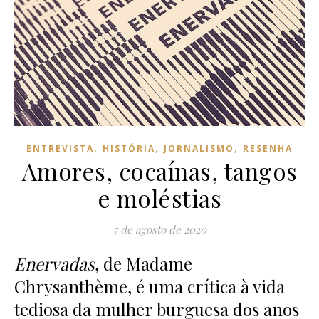
,
,
,
ENTREVISTA
HISTÓRIA
JORNALISMO
RESENHA
Amores, cocaínas, tangos
e moléstias
7 de agosto de 2020
Enervadas
, de Madame
Chrysanthème, é uma crítica à vida
tediosa da mulher burguesa dos anos