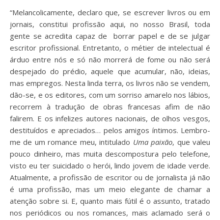
“Melancolicamente, declaro que, se escrever livros ou em
jornais, constitui profissão aqui, no nosso Brasil, toda
gente se acredita capaz de borrar papel e de se julgar
escritor profissional. Entretanto, o métier de intelectual é
árduo entre nós e só não morrerá de fome ou não será
despejado do prédio, aquele que acumular, não, ideias,
mas empregos. Nesta linda terra, os livros não se vendem,
dão-se, e os editores, com um sorriso amarelo nos lábios,
recorrem à tradução de obras francesas afim de não
falirem. E os infelizes autores nacionais, de olhos vesgos,
destituídos e apreciados… pelos amigos íntimos. Lembro-
me de um romance meu, intitulado
Uma paixão
, que valeu
pouco dinheiro, mas muita descompostura pelo telefone,
visto eu ter suicidado o herói, lindo jovem de idade verde.
Atualmente, a profissão de escritor ou de jornalista já não
é uma profissão, mas um meio elegante de chamar a
atenção sobre si. E, quanto mais fútil é o assunto, tratado
nos periódicos ou nos romances, mais aclamado será o