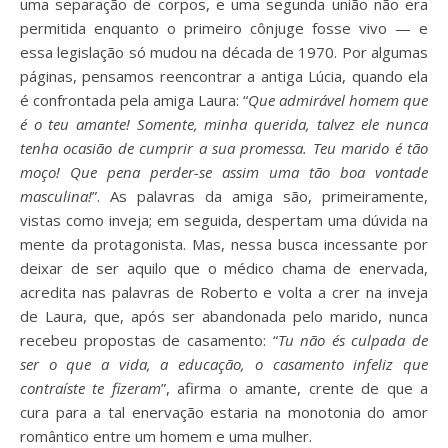
uma separação de corpos, e uma segunda união não era
permitida enquanto o primeiro cônjuge fosse vivo — e
essa legislação só mudou na década de 1970. Por algumas
páginas, pensamos reencontrar a antiga Lúcia, quando ela
é confrontada pela amiga Laura: “
Que admirável homem que
é o teu amante! Somente, minha querida, talvez ele nunca
tenha ocasião de cumprir a sua promessa. Teu marido é tão
moço! Que pena perder-se assim uma tão boa vontade
masculina!
”. As palavras da amiga são, primeiramente,
vistas como inveja; em seguida, despertam uma dúvida na
mente da protagonista. Mas, nessa busca incessante por
deixar de ser aquilo que o médico chama de enervada,
acredita nas palavras de Roberto e volta a crer na inveja
de Laura, que, após ser abandonada pelo marido, nunca
recebeu propostas de casamento: “
Tu não és culpada de
ser o que a vida, a educação, o casamento infeliz que
contraíste te fizeram
”, afirma o amante, crente de que a
cura para a tal enervação estaria na monotonia do amor
romântico entre um homem e uma mulher.