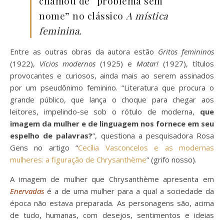
chamou de “problema sem
nome” no clássico
A mística
feminina.
Entre as outras obras da autora estão
Gritos femininos
(1922),
Vícios modernos
(1925) e
Matar!
(1927), títulos
provocantes e curiosos, ainda mais ao serem assinados
por um pseudônimo feminino. “Literatura que procura o
grande público, que lança o choque para chegar aos
leitores, impelindo-se sob o rótulo de moderna,
que
imagem da mulher e de linguagem nos fornece em seu
espelho de palavras?
”, questiona a pesquisadora Rosa
Gens no artigo “
Cecília Vasconcelos e as modernas
mulheres: a figuração de Chrysanthème
” (grifo nosso).
A imagem de mulher que Chrysanthème apresenta em
Enervadas
é a de uma mulher para a qual a sociedade da
época não estava preparada.
As personagens são, acima
de tudo, humanas, com desejos, sentimentos e ideias