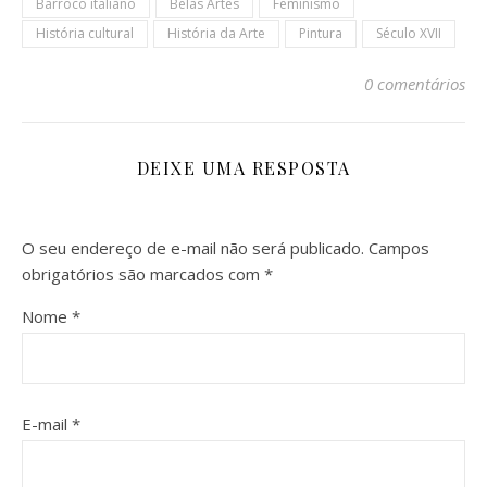
Barroco italiano
Belas Artes
Feminismo
História cultural
História da Arte
Pintura
Século XVII
0 comentários
DEIXE UMA RESPOSTA
O seu endereço de e-mail não será publicado.
Campos
obrigatórios são marcados com
*
Nome
*
E-mail
*