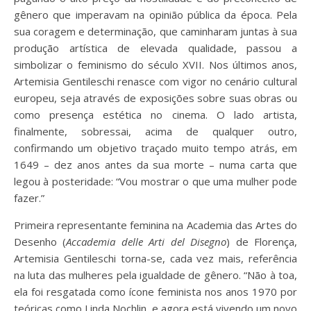
gênero que imperavam na opinião pública da época. Pela
sua coragem e determinação, que caminharam juntas à sua
produção artística de elevada qualidade, passou a
simbolizar o feminismo do século XVII. Nos últimos anos,
Artemisia Gentileschi renasce com vigor no cenário cultural
europeu, seja através de exposições sobre suas obras ou
como presença estética no cinema. O lado artista,
finalmente, sobressai, acima de qualquer outro,
confirmando um objetivo traçado muito tempo atrás, em
1649 – dez anos antes da sua morte – numa carta que
legou à posteridade: “Vou mostrar o que uma mulher pode
fazer.”
Primeira representante feminina na Academia das Artes do
Desenho (
Accademia delle Arti del Disegno
) de Florença,
Artemisia Gentileschi torna-se, cada vez mais, referência
na luta das mulheres pela igualdade de gênero. “Não à toa,
ela foi resgatada como ícone feminista nos anos 1970 por
teóricas como Linda Nochlin, e agora está vivendo um novo