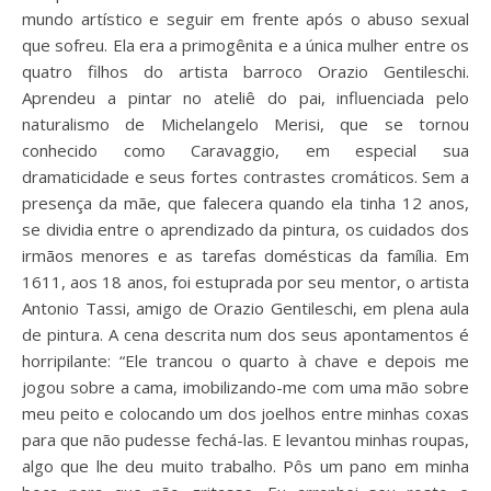
mundo artístico e seguir em frente após o abuso sexual
que sofreu. Ela era a primogênita e a única mulher entre os
quatro filhos do artista barroco Orazio Gentileschi.
Aprendeu a pintar no ateliê do pai, influenciada pelo
naturalismo de Michelangelo Merisi, que se tornou
conhecido como Caravaggio, em especial sua
dramaticidade e seus fortes contrastes cromáticos. Sem a
presença da mãe, que falecera quando ela tinha 12 anos,
se dividia entre o aprendizado da pintura, os cuidados dos
irmãos menores e as tarefas domésticas da família. Em
1611, aos 18 anos, foi estuprada por seu mentor, o artista
Antonio Tassi, amigo de Orazio Gentileschi, em plena aula
de pintura. A cena descrita num dos seus apontamentos é
horripilante: “Ele trancou o quarto à chave e depois me
jogou sobre a cama, imobilizando-me com uma mão sobre
meu peito e colocando um dos joelhos entre minhas coxas
para que não pudesse fechá-las. E levantou minhas roupas,
algo que lhe deu muito trabalho. Pôs um pano em minha