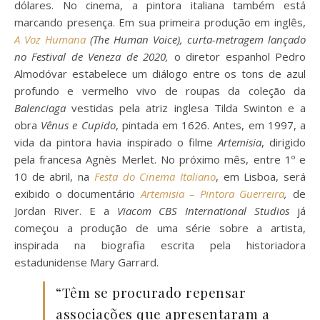
dólares. No cinema, a pintora italiana também está
marcando presença. Em sua primeira produção em inglês,
A Voz
Humana
(The Human Voice), curta-metragem lançado
no Festival de Veneza de 2020,
o diretor espanhol Pedro
Almodóvar estabelece um diálogo entre os tons de azul
profundo e vermelho vivo de roupas da coleção da
Balenciaga
vestidas pela atriz inglesa Tilda Swinton e a
obra
Vênus e Cupido
, pintada em 1626. Antes, em 1997, a
vida da pintora havia inspirado o filme
Artemisia
, dirigido
pela francesa Agnès Merlet. No próximo mês, entre 1º e
10 de abril, na
Festa do Cinema Italiano
, em Lisboa, será
exibido o documentário
Artemisia – Pintora Guerreira
,
de
Jordan River. E a
Viacom CBS International Studios
já
começou a produção de uma série sobre a artista,
inspirada na biografia escrita pela historiadora
estadunidense Mary Garrard.
“Têm se procurado repensar
associações que apresentaram a