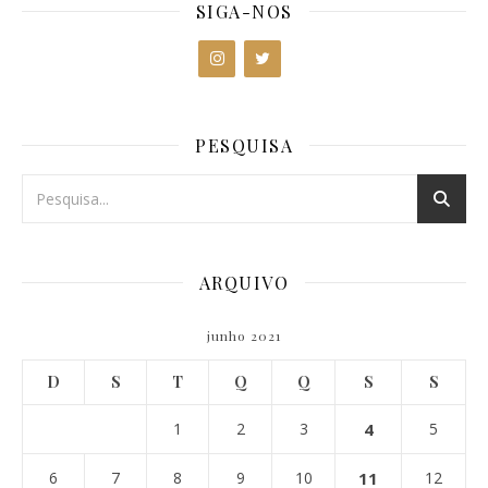
SIGA-NOS
PESQUISA
ARQUIVO
junho 2021
D
S
T
Q
Q
S
S
1
2
3
4
5
6
7
8
9
10
11
12