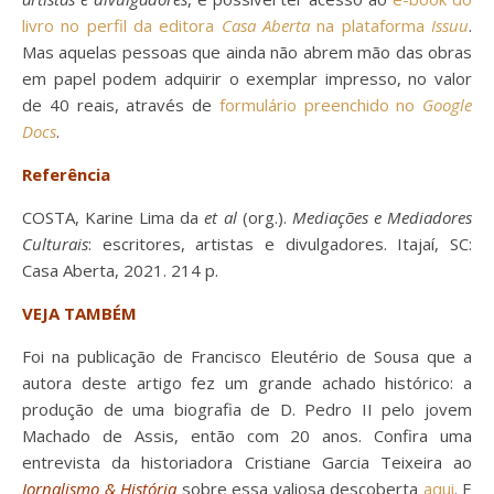
livro no perfil da editora
Casa Aberta
na plataforma
Issuu
.
Mas aquelas pessoas que ainda não abrem mão das obras
em papel podem adquirir o exemplar impresso, no valor
de 40 reais, através de
formulário preenchido no
Google
Docs
.
Referência
COSTA, Karine Lima da
et al
(org.).
Mediações e Mediadores
Culturais
: escritores, artistas e divulgadores. Itajaí, SC:
Casa Aberta, 2021. 214 p.
VEJA TAMBÉM
Foi na publicação de Francisco Eleutério de Sousa que a
autora deste artigo fez um grande achado histórico: a
produção de uma biografia de D. Pedro II pelo jovem
Machado de Assis, então com 20 anos. Confira uma
entrevista da historiadora Cristiane Garcia Teixeira ao
Jornalismo & História
sobre essa valiosa descoberta
aqui
. E