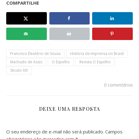
COMPARTILHE
Francisco Eleutério de Sousa
História da Imprensa no Brasil
Machado de Assis
O Espelho
Revista O Espelho
Século XIX
0 comentários
DEIXE UMA RESPOSTA
O seu endereço de e-mail não será publicado.
Campos
obrigatórios são marcados com
*