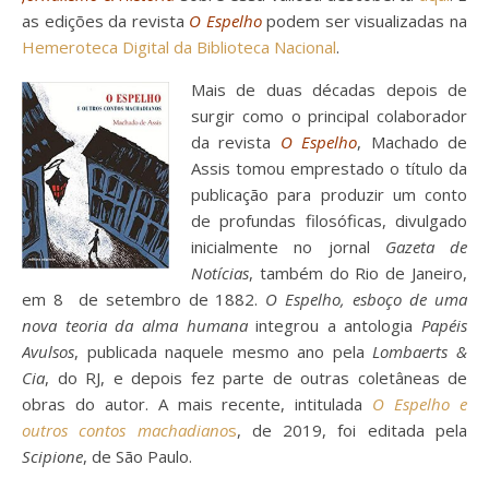
as edições da revista
O Espelho
podem ser visualizadas na
Hemeroteca Digital da Biblioteca Nacional
.
Mais de duas décadas depois de
surgir como o principal colaborador
da revista
O Espelho
, Machado de
Assis tomou emprestado o título da
publicação para produzir um conto
de profundas filosóficas, divulgado
inicialmente no jornal
Gazeta de
Notícias
, também do Rio de Janeiro,
em 8 de setembro de 1882.
O Espelho, esboço de uma
nova teoria da alma humana
integrou a antologia
Papéis
Avulsos
, publicada naquele mesmo ano pela
Lombaerts
&
Cia
, do RJ, e depois fez parte de outras coletâneas de
obras do autor. A mais recente, intitulada
O Espelho e
outros contos machadiano
s
, de 2019, foi editada pela
Scipione
, de São Paulo.