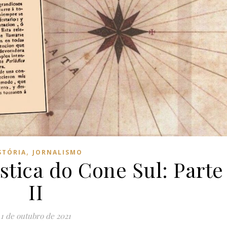
,
STÓRIA
JORNALISMO
stica do Cone Sul: Parte
II
1 de outubro de 2021