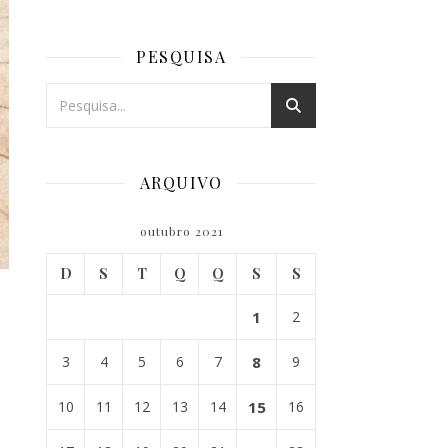
PESQUISA
ARQUIVO
outubro 2021
D
S
T
Q
Q
S
S
1
2
3
4
5
6
7
8
9
10
11
12
13
14
15
16