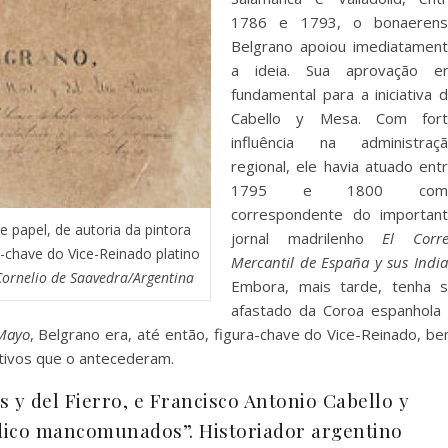
1786 e 1793, o bonaerens
Belgrano apoiou imediatamen
a ideia. Sua aprovação e
fundamental para a iniciativa 
Cabello y Mesa. Com fort
influência na administraç
regional, ele havia atuado ent
1795 e 1800 com
correspondente do importan
e papel, de autoria da pintora
jornal madrilenho
El Corr
chave do Vice-Reinado platino
Mercantil de España y sus India
Cornelio de Saavedra/Argentina
Embora, mais tarde, tenha 
afastado da Coroa espanhola
Mayo
, Belgrano era, até então, figura-chave do Vice-Reinado, b
tivos que o antecederam.
és y del Fierro, e Francisco Antonio Cabello y
dico mancomunados”. Historiador argentino