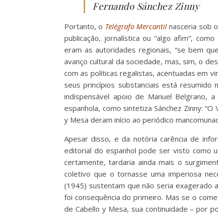
Fernando Sánchez Zinny
Portanto, o
Telégrafo Mercantil
nasceria sob o
publicação, jornalística ou “algo afim”, com
eram as autoridades regionais, “se bem qu
avanço cultural da sociedade, mas, sim, o de
com as políticas regalistas, acentuadas em v
seus princípios substanciais está resumido
indispensável apoio de Manuel Belgrano, 
espanhola, como sintetiza Sánchez Zinny: “O Vi
y Mesa deram início ao periódico mancomunad
Apesar disso, e da notória carência de info
editorial do espanhol pode ser visto como 
certamente, tardaria ainda mais o surgime
coletivo que o tornasse uma imperiosa nece
(1945) sustentam que não seria exagerado af
foi consequência do primeiro. Mas se o com
de Cabello y Mesa, sua continuidade – por 