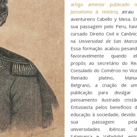
artigo anterior publicado 
Jornalismo & História
,
atraiu
aventureiro Cabello y Mesa. 
sua passagem pelo Peru, hav
cursado Direito Civil e Canôni
na
Universidad de San Marco
Essa formação acabou pesan
favoravelmente quando el
propôs ao secretário do Re
Consulado do Comércio no Vic
Reinado platino, Manue
Belgrano, a criação de u
publicação para divulgar
pensamento ilustrado cristã
Entusiasta pelos benefícios 
educação à sociedade, devido
sua passagem pela
universidades ibéricas d
Salamanca e Valladolid, ent