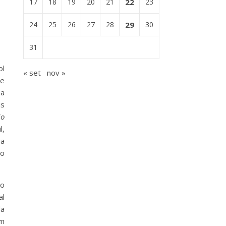
17
18
19
20
21
22
23
24
25
26
27
28
29
30
31
ol
« set
nov »
de
na
is
io
l,
ra
 o
ão
al
a
em