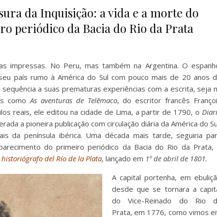
ura da Inquisição: a vida e a morte do
iro periódico da Bacia do Rio da Prata
as impressas. No Peru, mas também na Argentina. O espanh
e seu país rumo à América do Sul com pouco mais de 20 anos 
ar sequência a suas prematuras experiências com a escrita, seja 
ras como
As aventuras de Telêmaco
, do escritor francês Franço
ulos reais, ele editou na cidade de Lima, a partir de 1790, o
Diar
erada a pioneira publicação com circulação diária da América do Su
is da península ibérica. Uma década mais tarde, seguiria pa
parecimento do primeiro periódico da Bacia do Rio da Prata,
 historiógrafo
del Río de la Plata
, lançado em
1º de abril de 1801.
A capital portenha, em ebuliç
desde que se tornara a capit
do Vice-Reinado do Rio d
Prata, em 1776, como vimos 