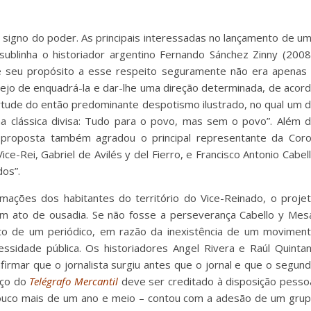
 signo do poder. As principais interessadas no lançamento de u
o sublinha o historiador argentino Fernando Sánchez Zinny (2008
e seu propósito a esse respeito seguramente não era apenas
sejo de enquadrá-la e dar-lhe uma direção determinada, de acor
irtude do então predominante despotismo ilustrado, no qual um 
 na clássica divisa: Tudo para o povo, mas sem o povo”. Além 
a proposta também agradou o principal representante da Cor
ce-Rei, Gabriel de Avilés y del Fierro, e Francisco Antonio Cabel
os”.
rmações dos habitantes do território do Vice-Reinado, o proje
um ato de ousadia. Se não fosse a perseverança Cabello y Mes
nto de um periódico, em razão da inexistência de um movimen
ssidade pública. Os historiadores Angel Rivera e Raúl Quinta
irmar que o jornalista surgiu antes que o jornal e que o segun
eço do
Telégrafo Mercantil
deve ser creditado à disposição pesso
pouco mais de um ano e meio – contou com a adesão de um gru