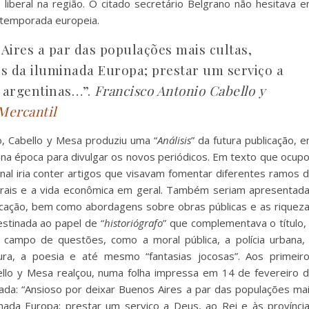
 liberal na região. O citado secretário Belgrano não hesitava 
 temporada europeia.
Aires a par das populações mais cultas,
ais da iluminada Europa; prestar um serviço a
s argentinas…”.
Francisco Antonio Cabello y
Mercantil
o, Cabello y Mesa produziu uma “
Análisis
” da futura publicação, 
 na época para divulgar os novos periódicos. Em texto que ocup
nal iria conter artigos que visavam fomentar diferentes ramos 
rurais e a vida econômica em geral. Também seriam apresentad
plicação, bem como abordagens sobre obras públicas e as riquez
estinada ao papel de “
historiógrafo
” que complementava o título,
campo de questões, como a moral pública, a polícia urbana,
tura, a poesia e até mesmo “fantasias jocosas”. Aos primeir
ello y Mesa realçou, numa folha impressa em 14 de fevereiro 
tada: “Ansioso por deixar Buenos Aires a par das populações ma
uminada Europa; prestar um serviço a Deus, ao Rei e às provínci